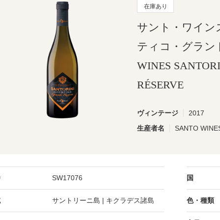
在庫あり
サント・ワイン
ティコ・グランド・
WINES SANTOR
RÉSERVE
ヴィンテージ
2017
生産者名
SANTO WI
番
SW17076
国
域
サントリーニ島 | キクラデス諸島
色・種類