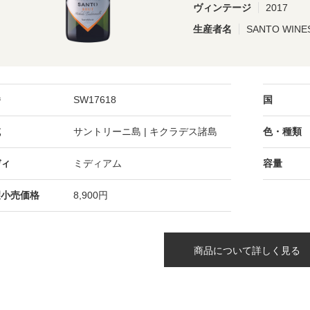
ヴィンテージ
2017
生産者名
SANTO WI
番
SW17618
国
域
サントリーニ島 | キクラデス諸島
色・種類
ディ
ミディアム
容量
望小売価格
8,900円
商品について詳しく見る