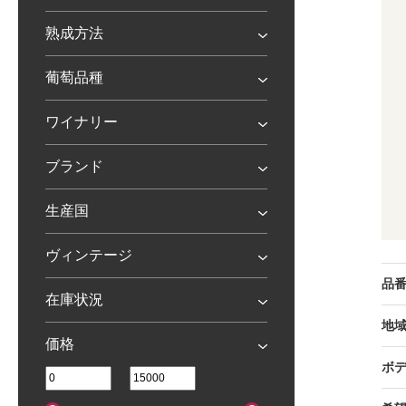
熟成方法
葡萄品種
ワイナリー
ブランド
生産国
ヴィンテージ
品
在庫状況
地
価格
ボ
-