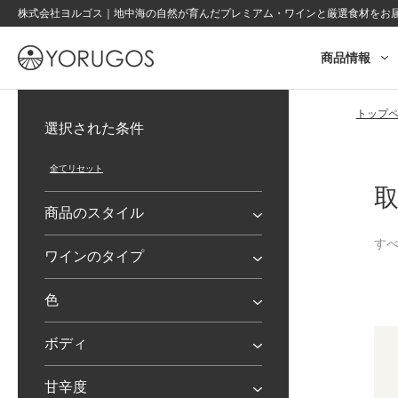
株式会社ヨルゴス｜地中海の自然が育んだプレミアム・ワインと厳選食材をお
商品情報
OINOS
トップ
選択された条件
商品のスタイル
す
ワインのタイプ
色
ボディ
甘辛度