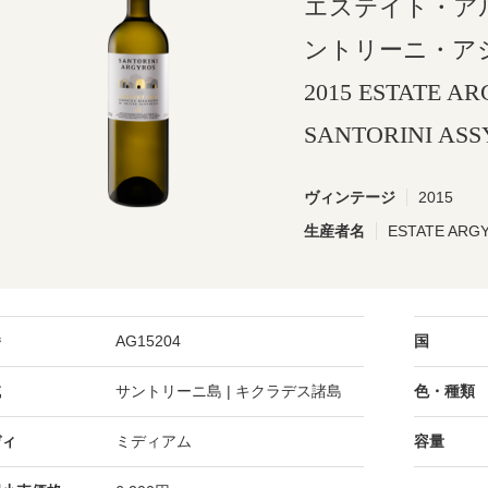
エステイト・ア
ントリーニ・アシ
2015 ESTATE A
SANTORINI ASS
ヴィンテージ
2015
生産者名
ESTATE A
番
AG15204
国
域
サントリーニ島 | キクラデス諸島
色・種類
ディ
ミディアム
容量