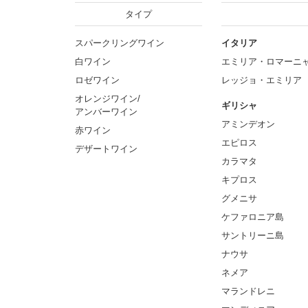
タイプ
スパークリングワイン
イタリア
白ワイン
エミリア・ロマーニ
ロゼワイン
レッジョ・エミリア
オレンジワイン/
ギリシャ
アンバーワイン
アミンデオン
赤ワイン
エピロス
デザートワイン
カラマタ
キプロス
グメニサ
ケファロニア島
サントリーニ島
ナウサ
ネメア
マランドレニ