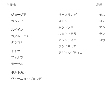
生産地
品種
ジョージア
リースリング
モ
ャ
カヘティ
スモル
ロ
ムツヴァネ
ア
スペイン
ルカツィテリ
ラ
カタルーニャ
アシルティコ
ロ
タラゴナ
クシノマヴロ
ドイツ
アギオルギティコ
ファルツ
モーゼル
ポルトガル
ヴィーニョ・ヴェルデ